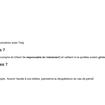
unication avec Tixly
s ?
e compte du Client (le
responsable du traitement
) et veillant à ce qu’elles soient gér
es ?
le : fournir l’accès à vos billets, permettre la récupération en cas de perte)